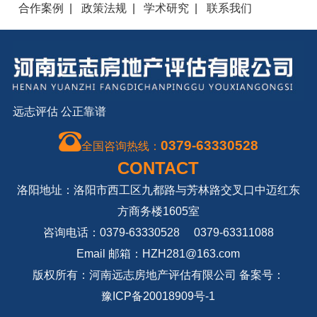
合作案例
|
政策法规
|
学术研究
|
联系我们
远志评估 公正靠谱
0379-63330528
全国咨询热线：
CONTACT
洛阳地址：洛阳市西工区九都路与芳林路交叉口中迈红东
方商务楼1605室
咨询电话：0379-63330528 0379-63311088
Email 邮箱：HZH281@163.com
版权所有：河南远志房地产评估有限公司 备案号：
豫ICP备20018909号-1