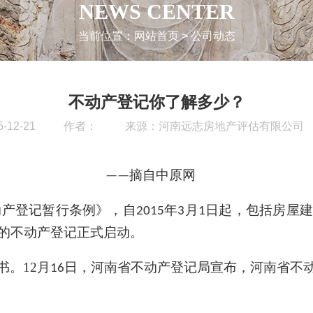
NEWS CENTER
当前位置：
网站首页
>
公司动态
不动产登记你了解多少？
12-21
作者：
来源：
河南远志房地产评估有限公司
自中原网
动产登记暂行条例》，自
年
月
日起，包括房屋建
2015
3
1
的不动产登记正式启动。
书
。
12
月
日，河南省不动产登记局宣布，河南省不
16